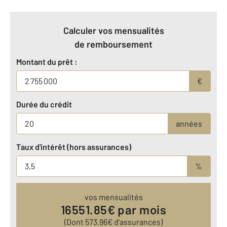
Calculer vos mensualités
de remboursement
Montant du prêt :
€
Durée du crédit
années
Taux d'intérêt (hors assurances)
%
vos mensualités
16551.85
€ par mois
(Dont
573.96
€ d’assurances)