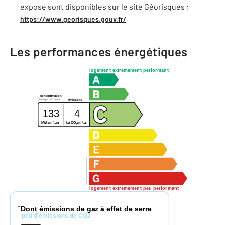
exposé sont disponibles sur le site Géorisques :
https://www.georisques.gouv.fr/
Les performances énergétiques
logement extrêmement performant
consommation
(énergie primaire)
émissions
133
4
2
2
kg CO
/m
.an
kWh/m
.an
2
logement extrêmement peu performant
Dont émissions de gaz à effet de serre
*
peu d'émissions de CO2