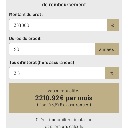
de remboursement
Montant du prêt :
€
Durée du crédit
années
Taux d'intérêt (hors assurances)
%
vos mensualités
2210.92
€ par mois
(Dont
76.67
€ d’assurances)
Crédit immobilier simulation
et premiers calculs