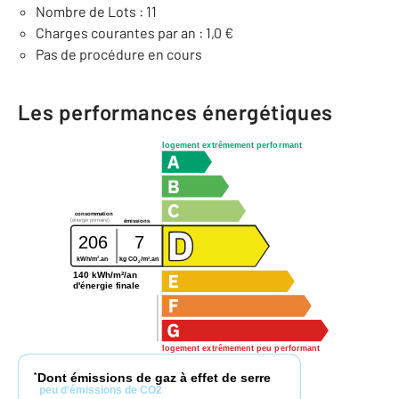
Nombre de Lots : 11
Charges courantes par an : 1,0 €
Pas de procédure en cours
Les performances énergétiques
logement extrêmement performant
consommation
(énergie primaire)
émissions
206
7
2
2
kWh/m
.an
kg CO
/m
.an
2
140 kWh/m²/an
d'énergie finale
logement extrêmement peu performant
Dont émissions de gaz à effet de serre
*
peu d'émissions de CO2