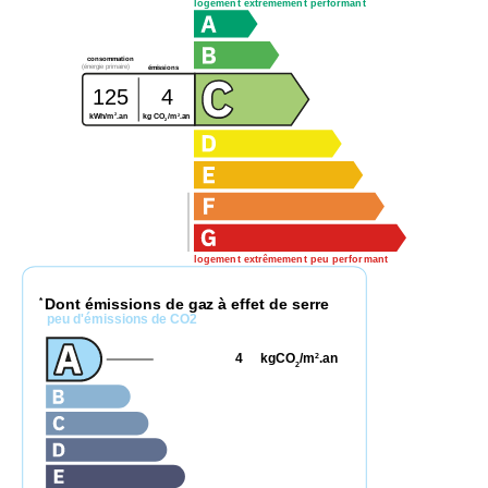
logement extrêmement performant
consommation
(énergie primaire)
émissions
125
4
2
2
kg CO
/m
.an
kWh/m
.an
2
logement extrêmement peu performant
Dont émissions de gaz à effet de serre
*
peu d'émissions de CO2
4
kgCO
/m
.an
2
2