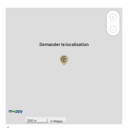
Afficher sur la carte :
+
Agence
Biens vendus
-
Demander la localisation
Vue globale
2
Surface totale : 123,6 m
2
Surface habitable : 73,1 m
Type d'appartement : T3
ème
Étage : 2
Nombre de pièces : 3
[Voir le détail]
Année construction : 2007
500 m
©
Mappy