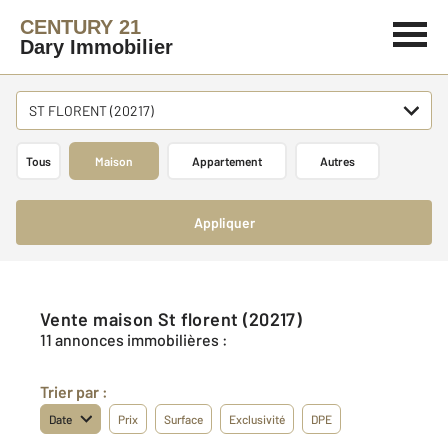
CENTURY 21
Dary Immobilier
ST FLORENT (20217)
Tous
Maison
Appartement
Autres
Appliquer
Vente maison St florent (20217)
11 annonces immobilières :
Trier par :
Date
Prix
Surface
Exclusivité
DPE