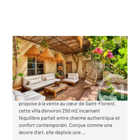
ST FLORENT 202
2
285,47 m
, 7 pièces
Ref : 3095
Maison à vendre
1 995 000 €
Votre agence Century 21 Dary Immobilier vous
propose à la vente au cœur de Saint-Florent,
cette villa d'environ 250 m2 incarnant
l'équilibre parfait entre charme authentique et
confort contemporain. Conçue comme une
œuvre d'art, elle déploie une ...