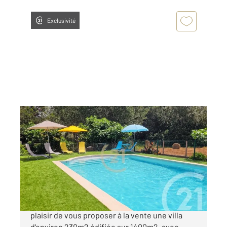
Exclusivité
ST FLORENT 202
2
232 m
, 10 pièces
Ref : 3242
Maison à vendre
895 000 €
Century 21 Dary Immobilier à Saint Florent a le
plaisir de vous proposer à la vente une villa
d'environ 230m2 édifiée sur 1400m2, avec