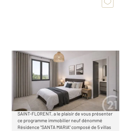
ST FLORENT 202
2
106,90 m
, 4 pièces
Ref : 3396
Maison à vendre
608 400 €
Votre agence CENTURY 21 Dary Immobilier à
SAINT-FLORENT, a le plaisir de vous présenter
ce programme immobilier neuf dénommé
Résidence "SANTA MARIA" composé de 5 villas