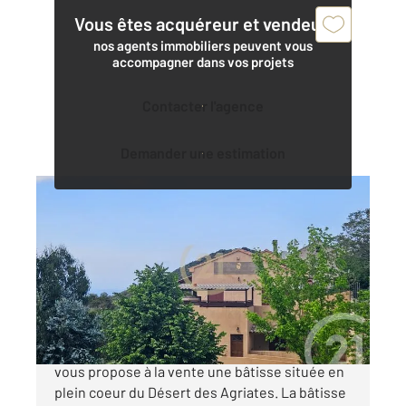
Vous êtes acquéreur et vendeur,
nos agents immobiliers peuvent vous
accompagner dans vos projets
Contacter l'agence
Demander une estimation
ST FLORENT 202
2
438,96 m
, 12 pièces
Ref : 1268
Maison à vendre
840 000 €
Century 21 Dary Immobilier à Saint-Florent
vous propose à la vente une bâtisse située en
plein coeur du Désert des Agriates. La bâtisse