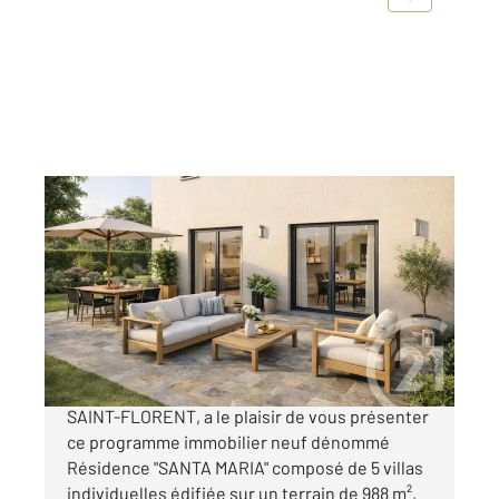
ST FLORENT 202
2
135,90 m
, 5 pièces
Ref : 3394
Maison à vendre
784 160 €
Votre agence CENTURY 21 Dary Immobilier à
SAINT-FLORENT, a le plaisir de vous présenter
ce programme immobilier neuf dénommé
Résidence "SANTA MARIA" composé de 5 villas
individuelles édifiée sur un terrain de 988 m²,