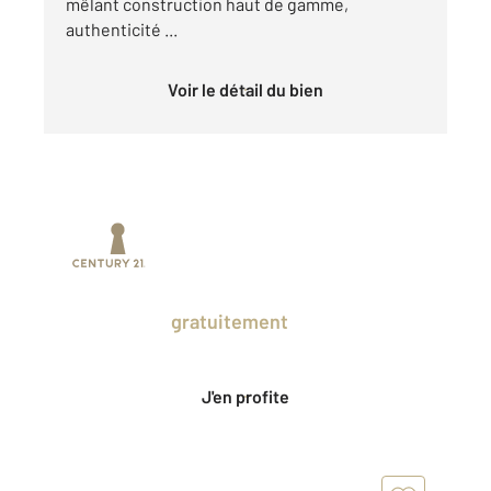
mêlant construction haut de gamme,
authenticité ...
Voir le détail du bien
Prenez un temps d'avance sur le marché
en profitant
gratuitement
des Ventes
Privées CENTURY 21.
J'en profite