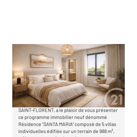
ST FLORENT 202
2
106,90 m
, 4 pièces
Ref : 3397
Maison à vendre
586 560 €
Votre agence CENTURY 21 Dary Immobilier à
SAINT-FLORENT, a le plaisir de vous présenter
ce programme immobilier neuf dénommé
Résidence "SANTA MARIA" composé de 5 villas
individuelles édifiée sur un terrain de 988 m²,